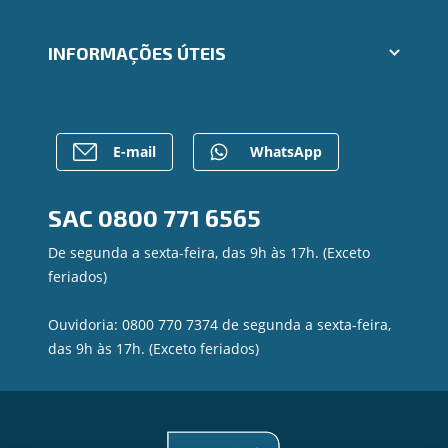
Ailos Educação
Cartões
Notícias
INFORMAÇÕES ÚTEIS
Consórcios
Mapa do site
Empréstimos
Gerenciar Cookies
Rede de Atendimento
FALE CONOSCO
Investimentos
Postos de Atendimento
Para empresas
Caixa Eletrônico
E-mail
WhatsApp
Regularização de dívidas
Contato
SAC
0800 771 6565
Canal de Ética
Privacidade e segurança
De segunda a sexta-feira, das 9h às 17h. (Exceto
feriados)
Ouvidoria: 0800 770 7374 de segunda a sexta-feira,
das 9h às 17h. (Exceto feriados)