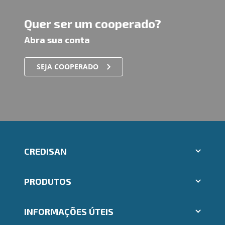
Quer ser um cooperado?
Abra sua conta
SEJA COOPERADO
CREDISAN
Aplicativos Ailos
PRODUTOS
Trabalhe Conosco
Ailos Educação
Cartões
Notícias
INFORMAÇÕES ÚTEIS
Consórcios
Mapa do site