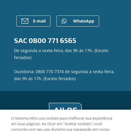
Empréstimos
Gerenciar Cookies
Rede de Atendimento
FALE CONOSCO
Investimentos
Postos de Atendimento
Para empresas
Caixa Eletrônico
E-mail
WhatsApp
Regularização de dívidas
Contato
SAC
0800 771 6565
Canal de Ética
Privacidade e segurança
De segunda a sexta-feira, das 9h às 17h. (Exceto
feriados)
Ouvidoria: 0800 770 7374 de segunda a sexta-feira,
das 9h às 17h. (Exceto feriados)
O Sistema Ailos usa cookies para melhorar sua experiência
em suas páginas. Ao clicar em "Aceitar cookies", você
concorda com seu uso durante sua navegação em nosso