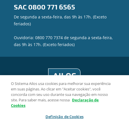
SAC
0800 771 6565
Canal de Ética
Privacidade e segurança
De segunda a sexta-feira, das 9h às 17h. (Exceto
feriados)
Ouvidoria: 0800 770 7374 de segunda a sexta-feira,
das 9h às 17h. (Exceto feriados)
O Sistema Ailos usa cookies para melhorar sua experiência
em suas páginas. Ao clicar em "Aceitar cookies", você
concorda com seu uso durante sua navegação em nosso
site. Para saber mais, acesse nossa
Declaração de
Cookies
Credisan Cooperativa de Crédito - CNPJ 62.109.566/0001-03
Definição de Cookies
Praça Governador Armando Sales de Oliveira, 48
Centro, CEP 13870-005, São João da Boa Vista/SP.