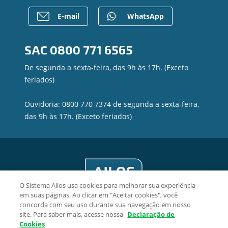
Para empresas
Caixa Eletrônico
E-mail
WhatsApp
Regularização de dívidas
Contato
SAC
0800 771 6565
Canal de Ética
Privacidade e segurança
De segunda a sexta-feira, das 9h às 17h. (Exceto
feriados)
Ouvidoria: 0800 770 7374 de segunda a sexta-feira,
das 9h às 17h. (Exceto feriados)
O Sistema Ailos usa cookies para melhorar sua experiência
em suas páginas. Ao clicar em "Aceitar cookies", você
concorda com seu uso durante sua navegação em nosso
site. Para saber mais, acesse nossa
Declaração de
Cookies