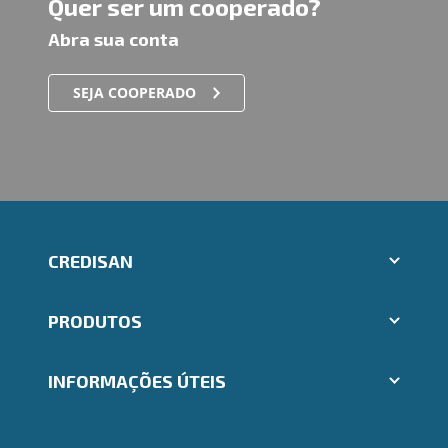
Quer ser um cooperado?
Abra sua conta
SEJA COOPERADO
CREDISAN
Aplicativos Ailos
PRODUTOS
Trabalhe Conosco
Ailos Educação
Cartões
Notícias
INFORMAÇÕES ÚTEIS
Consórcios
Mapa do site
Empréstimos
Gerenciar Cookies
Rede de Atendimento
FALE CONOSCO
Investimentos
Postos de Atendimento