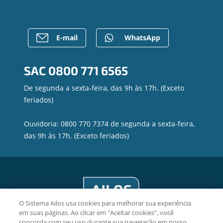
Empréstimos
Gerenciar Cookies
Rede de Atendimento
FALE CONOSCO
Investimentos
Postos de Atendimento
Para empresas
Caixa Eletrônico
E-mail
WhatsApp
Regularização de dívidas
Contato
SAC
0800 771 6565
Canal de Ética
Privacidade e segurança
De segunda a sexta-feira, das 9h às 17h. (Exceto
feriados)
Ouvidoria: 0800 770 7374 de segunda a sexta-feira,
das 9h às 17h. (Exceto feriados)
O Sistema Ailos usa cookies para melhorar sua experiência
em suas páginas. Ao clicar em "Aceitar cookies", você
concorda com seu uso durante sua navegação em nosso