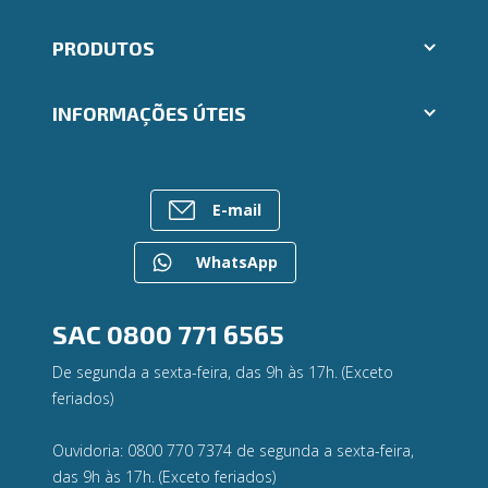
Aplicativos Ailos
PRODUTOS
Trabalhe Conosco
Ailos Educação
Cartões
Notícias
INFORMAÇÕES ÚTEIS
Consórcios
Mapa do site
Empréstimos
Gerenciar Cookies
Rede de Atendimento
FALE CONOSCO
Investimentos
Postos de Atendimento
Para empresas
E-mail
Caixa Eletrônico
Regularização de dívidas
WhatsApp
Contato
Canal de Ética
Privacidade e segurança
SAC
0800 771 6565
De segunda a sexta-feira, das 9h às 17h. (Exceto
feriados)
Ouvidoria: 0800 770 7374 de segunda a sexta-feira,
das 9h às 17h. (Exceto feriados)