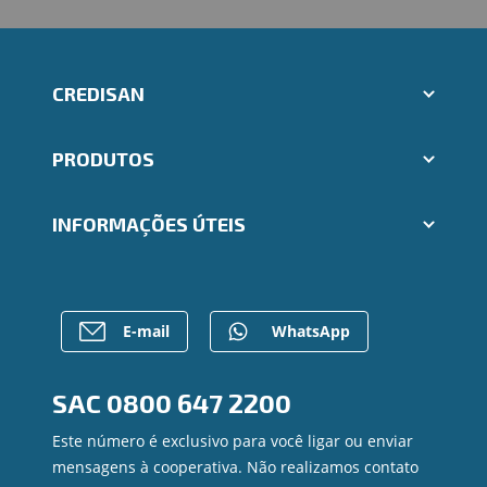
CREDISAN
Aplicativos Ailos
PRODUTOS
Trabalhe Conosco
Ailos Educação
Cartões
Notícias
INFORMAÇÕES ÚTEIS
Consórcios
Mapa do site
Empréstimos
Gerenciar Cookies
Rede de Atendimento
FALE CONOSCO
Investimentos
Postos de Atendimento
Para empresas
Caixa Eletrônico
E-mail
WhatsApp
Regularização de dívidas
Contato
SAC
0800 647 2200
Canal de Ética
Privacidade e segurança
Este número é exclusivo para você ligar ou enviar
mensagens à cooperativa. Não realizamos contato