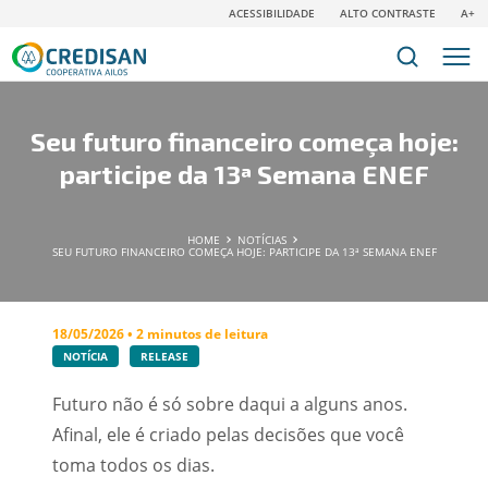
ACESSIBILIDADE
ALTO CONTRASTE
A+
Seu futuro financeiro começa hoje:
participe da 13ª Semana ENEF
HOME
NOTÍCIAS
SEU FUTURO FINANCEIRO COMEÇA HOJE: PARTICIPE DA 13ª SEMANA ENEF
18/05/2026 • 2 minutos de leitura
NOTÍCIA
RELEASE
Futuro não é só sobre daqui a alguns anos.
Afinal, ele é criado pelas decisões que você
toma todos os dias.